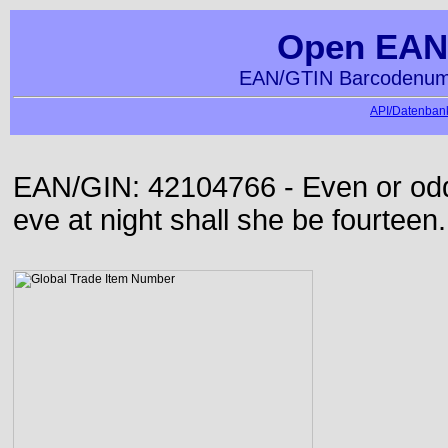
Open EAN
EAN/GTIN Barcodenumm
API/Datenbank
EAN/GIN: 42104766 - Even or odd
eve at night shall she be fourteen.