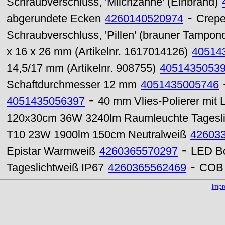
Schraubverschluss, 'Milchzähne' (Einbrand)
-
abgerundete Ecken
4260140520974
Crepe
Schraubverschluss, 'Pillen' (brauner Tampon
x 16 x 26 mm (Artikelnr. 1617014126)
40514
14,5/17 mm (Artikelnr. 908755)
4051435053
Schaftdurchmesser 12 mm
4051435005746
-
4051435056397
40 mm Vlies-Polierer mit
120x30cm 36W 3240lm Raumleuchte Tagesli
T10 23W 1900lm 150cm Neutralweiß
42603
-
Epistar Warmweiß
4260365570297
LED B
-
Tageslichtweiß IP67
4260365562469
COB 
Imp