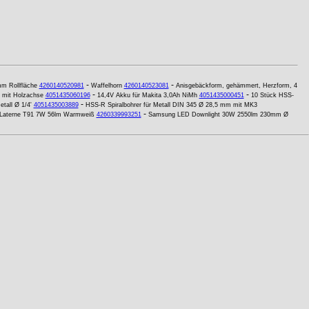
-
-
m Rollfläche
4260140520981
Waffelhorn
4260140523081
Anisgebäckform, gehämmert, Herzform, 4
-
-
, mit Holzachse
4051435060196
14,4V Akku für Makita 3,0Ah NiMh
4051435000451
10 Stück HSS-
-
tall Ø 1/4'
4051435003889
HSS-R Spiralbohrer für Metall DIN 345 Ø 28,5 mm mit MK3
-
l Laterne T91 7W 56lm Warmweiß
4260339993251
Samsung LED Downlight 30W 2550lm 230mm Ø