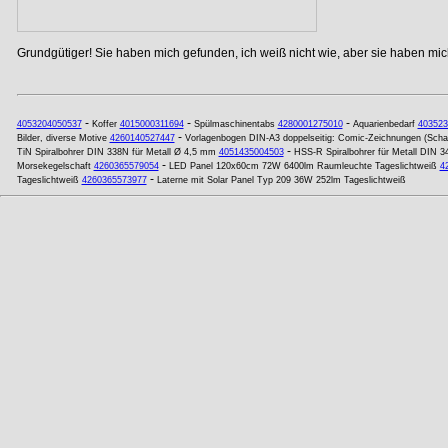
Grundgütiger! Sie haben mich gefunden, ich weiß nicht wie, aber sie haben mich
-
-
-
4053204050537
Koffer
4015000311694
Spülmaschinentabs
4280001275010
Aquarienbedarf
403523
-
Bilder, diverse Motive
4260140527447
Vorlagenbogen DIN-A3 doppelseitig: Comic-Zeichnungen (Schaf, 
-
TiN Spiralbohrer DIN 338N für Metall Ø 4,5 mm
4051435004503
HSS-R Spiralbohrer für Metall DIN 
-
Morsekegelschaft
4260365579054
LED Panel 120x60cm 72W 6400lm Raumleuchte Tageslichtweiß
4
-
Tageslichtweiß
4260365573977
Laterne mit Solar Panel Typ 209 36W 252lm Tageslichtweiß