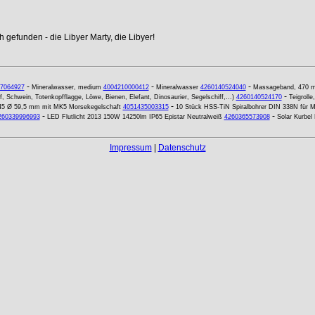
 gefunden - die Libyer Marty, die Libyer!
-
-
-
7064927
Mineralwasser, medium
4004210000412
Mineralwasser
4260140524040
Massageband, 470 m
-
Schwein, Totenkopfflagge, Löwe, Bienen, Elefant, Dinosaurier, Segelschiff,...)
4260140524170
Teigrolle
-
345 Ø 59,5 mm mit MK5 Morsekegelschaft
4051435003315
10 Stück HSS-TiN Spiralbohrer DIN 338N für Me
-
-
260339996993
LED Flutlicht 2013 150W 14250lm IP65 Epistar Neutralweiß
4260365573908
Solar Kurbe
Impressum
|
Datenschutz