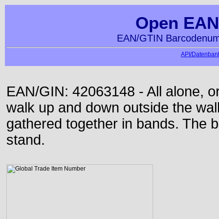
Open EAN
EAN/GTIN Barcodenumm
API/Datenbank
EAN/GIN: 42063148 - All alone, or
walk up and down outside the wa
gathered together in bands. The b
stand.