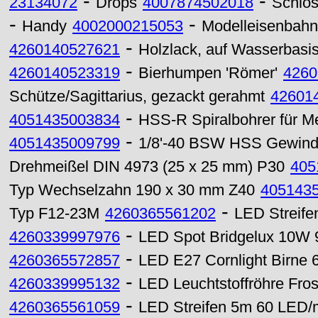
-
-
23134072
Drops
4007874502018
Schlos
-
-
Handy
4002000215053
Modelleisenbahn
-
4260140527621
Holzlack, auf Wasserba
-
4260140523319
Bierhumpen 'Römer'
4260
Schütze/Sagittarius, gezackt gerahmt
42601
-
4051435003834
HSS-R Spiralbohrer für M
-
4051435009799
1/8'-40 BSW HSS Gewinde
Drehmeißel DIN 4973 (25 x 25 mm) P30
405
Typ Wechselzahn 190 x 30 mm Z40
405143
-
Typ F12-23M
4260365561202
LED Streife
-
4260339997976
LED Spot Bridgelux 10W 
-
4260365572857
LED E27 Cornlight Birne
-
4260339995132
LED Leuchtstoffröhre Fr
-
4260365561059
LED Streifen 5m 60 LED/