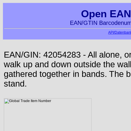
Open EAN
EAN/GTIN Barcodenumm
API/Datenbank
EAN/GIN: 42054283 - All alone, or
walk up and down outside the wa
gathered together in bands. The b
stand.