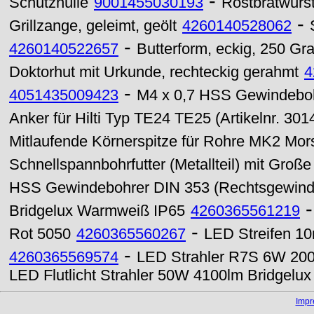
-
Schutzhülle
9001455030193
Rostbratwürs
-
Grillzange, geleimt, geölt
4260140528062
-
4260140522657
Butterform, eckig, 250 G
Doktorhut mit Urkunde, rechteckig gerahmt
4
-
4051435009423
M4 x 0,7 HSS Gewindeboh
Anker für Hilti Typ TE24 TE25 (Artikelnr. 3
Mitlaufende Körnerspitze für Rohre MK2 M
Schnellspannbohrfutter (Metallteil) mit Große
HSS Gewindebohrer DIN 353 (Rechtsgewind
Bridgelux Warmweiß IP65
4260365561219
-
Rot 5050
4260365560267
LED Streifen 1
-
4260365569574
LED Strahler R7S 6W 2
LED Flutlicht Strahler 50W 4100lm Bridgel
Imp