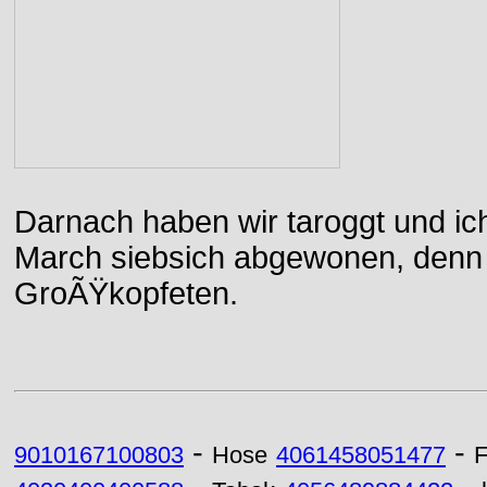
Darnach haben wir taroggt und ic
March siebsich abgewonen, denn d
GroÃŸkopfeten.
-
-
9010167100803
Hose
4061458051477
F