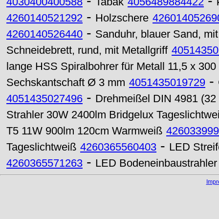
-
-
4030400400588
Tabak
4056489884422
-
4260140521292
Holzschere
42601405269
-
4260140526440
Sanduhr, blauer Sand, mit 
Schneidebrett, rund, mit Metallgriff
40514350
lange HSS Spiralbohrer für Metall 11,5 x 30
-
Sechskantschaft Ø 3 mm
4051435019729
-
4051435027496
Drehmeißel DIN 4981 (32
Strahler 30W 2400lm Bridgelux Tageslichtwe
T5 11W 900lm 120cm Warmweiß
426033999
-
Tageslichtweiß
4260365560403
LED Strei
-
4260365571263
LED Bodeneinbaustrahle
Imp