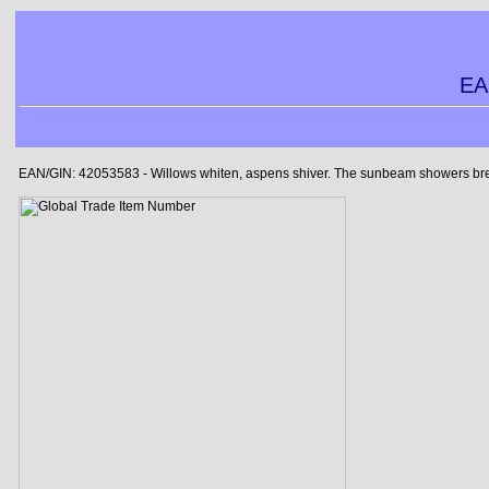
EA
EAN/GIN: 42053583 - Willows whiten, aspens shiver. The sunbeam showers break a