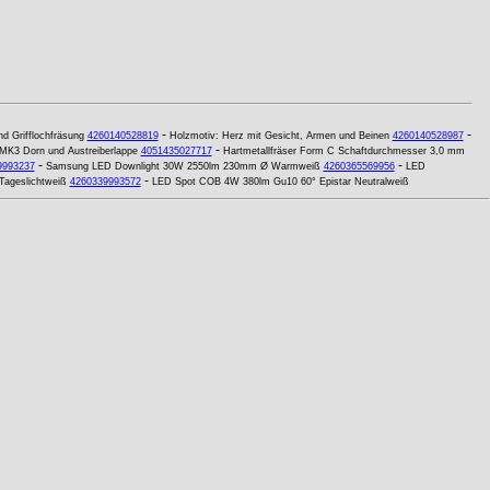
-
-
nd Grifflochfräsung
4260140528819
Holzmotiv: Herz mit Gesicht, Armen und Beinen
4260140528987
-
t MK3 Dorn und Austreiberlappe
4051435027717
Hartmetallfräser Form C Schaftdurchmesser 3,0 mm
-
-
9993237
Samsung LED Downlight 30W 2550lm 230mm Ø Warmweiß
4260365569956
LED
-
Tageslichtweiß
4260339993572
LED Spot COB 4W 380lm Gu10 60° Epistar Neutralweiß