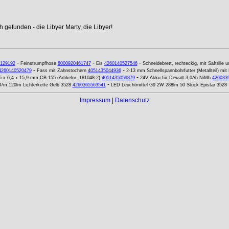
 gefunden - die Libyer Marty, die Libyer!
-
-
-
129192
Feinstrumpfhose
8000920461747
Eis
4260140527546
Schneidebrett, rechteckig, mit Saftrille u
-
-
4260140520479
Fass mit Zahnstochern
4051435044936
2-13 mm Schnellspannbohrfutter (Metallteil) mi
-
5 x 6,4 x 15,9 mm CB-155 (Artikelnr. 181048-2)
4051435059879
24V Akku für Dewalt 3,0Ah NiMh
426033
-
/m 120lm Lichterkette Gelb 3528
4260365563541
LED Leuchtmittel G9 2W 288lm 50 Stück Epistar 3528 
Impressum
|
Datenschutz