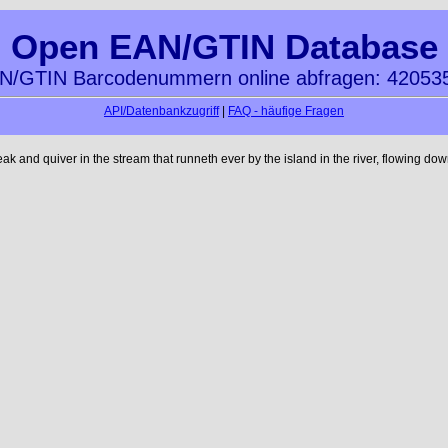
Open EAN/GTIN Database
N/GTIN Barcodenummern online abfragen: 42053
API/Datenbankzugriff
|
FAQ - häufige Fragen
nd quiver in the stream that runneth ever by the island in the river, flowing dow