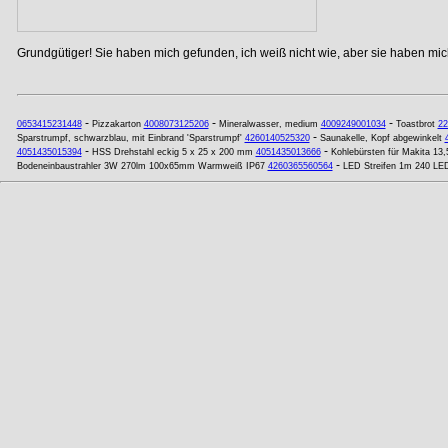
Grundgütiger! Sie haben mich gefunden, ich weiß nicht wie, aber sie haben mich
-
-
-
0653415231448
Pizzakarton
4008073125206
Mineralwasser, medium
4009249001034
Toastbrot
22
-
Sparstrumpf, schwarzblau, mit Einbrand 'Sparstrumpf'
4260140525320
Saunakelle, Kopf abgewinkelt
-
-
4051435015394
HSS Drehstahl eckig 5 x 25 x 200 mm
4051435013666
Kohlebürsten für Makita 13,
-
Bodeneinbaustrahler 3W 270lm 100x65mm Warmweiß IP67
4260365560564
LED Streifen 1m 240 LED