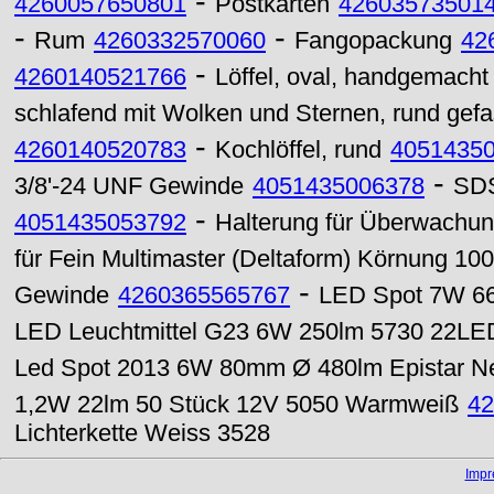
-
4260057650801
Postkarten
42603573501
-
-
Rum
4260332570060
Fangopackung
42
-
4260140521766
Löffel, oval, handgemacht
schlafend mit Wolken und Sternen, rund gefa
-
4260140520783
Kochlöffel, rund
4051435
-
3/8'-24 UNF Gewinde
4051435006378
SDS
-
4051435053792
Halterung für Überwachu
für Fein Multimaster (Deltaform) Körnung 100
-
Gewinde
4260365565767
LED Spot 7W 66
LED Leuchtmittel G23 6W 250lm 5730 22L
Led Spot 2013 6W 80mm Ø 480lm Epistar Ne
1,2W 22lm 50 Stück 12V 5050 Warmweiß
42
Lichterkette Weiss 3528
Imp