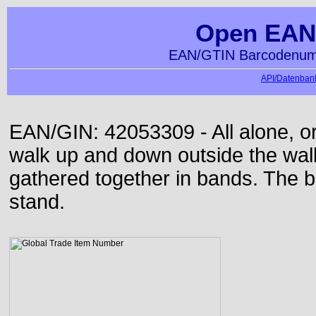
Open EAN
EAN/GTIN Barcodenumm
API/Datenbank
EAN/GIN: 42053309 - All alone, or
walk up and down outside the wa
gathered together in bands. The b
stand.