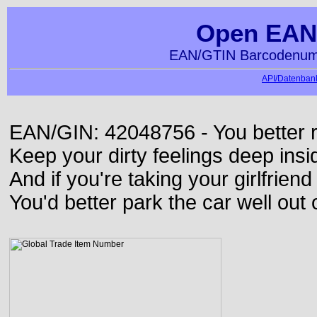
Open EAN
EAN/GTIN Barcodenumm
API/Datenbank
EAN/GIN: 42048756 - You better ru
Keep your dirty feelings deep insi
And if you're taking your girlfriend
You'd better park the car well out 