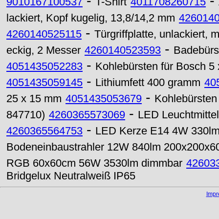
-
-
9010167100537
T-Shirt
4011708260715
lackiert, Kopf kugelig, 13,8/14,2 mm
426014
-
4260140525115
Türgriffplatte, unlackiert, 
-
eckig, 2 Messer
4260140523593
Badebürst
-
4051435052283
Kohlebürsten für Bosch 5 
-
4051435059145
Lithiumfett 400 gramm
40
-
25 x 15 mm
4051435053679
Kohlebürsten 
-
847710)
4260365573069
LED Leuchtmitte
-
4260365564753
LED Kerze E14 4W 330lm 
Bodeneinbaustrahler 12W 840lm 200x200x
RGB 60x60cm 56W 3530lm dimmbar
42603
Bridgelux Neutralweiß IP65
Imp