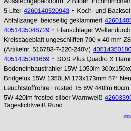
Ausstechgebäckform, 2 Bilder, Eichhörnchen
-
5 Liter
4260140520943
Koch- und Backset f
Abfallzange, beidseitig geklammert
4260140
-
4051435048729
Flanschlager Wellendur
Kreissägeblatt ungeschliffen 700 x 40 mm Z
(Artikelnr. 516783-7-220-240V)
4051435018
-
4051435041669
SDS Plus Quadro X Hamm
Bodeneinbaustrahler 15W 1050lm 300x150
Bridgelux 15W 1350LM 173x173mm 57° Neutr
Leuchtstoffröhre Frosted T5 6W 440lm 60cm 
5W 420lm frosted silber Warmweiß
4260339
Tageslichtweiß Rund
Imp