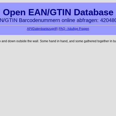
Open EAN/GTIN Database
N/GTIN Barcodenummern online abfragen: 42048
API/Datenbankzugriff
|
FAQ - häufige Fragen
up and down outside the wall. Some hand in hand, and some gathered together in ba