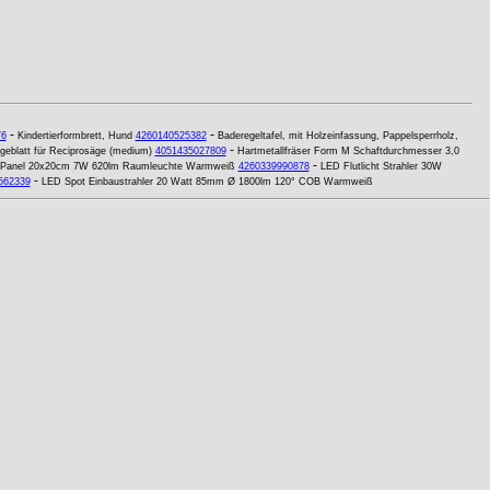
-
-
76
Kindertierformbrett, Hund
4260140525382
Baderegeltafel, mit Holzeinfassung, Pappelsperrholz,
-
eblatt für Reciprosäge (medium)
4051435027809
Hartmetallfräser Form M Schaftdurchmesser 3,0
-
Panel 20x20cm 7W 620lm Raumleuchte Warmweiß
4260339990878
LED Flutlicht Strahler 30W
-
562339
LED Spot Einbaustrahler 20 Watt 85mm Ø 1800lm 120° COB Warmweiß