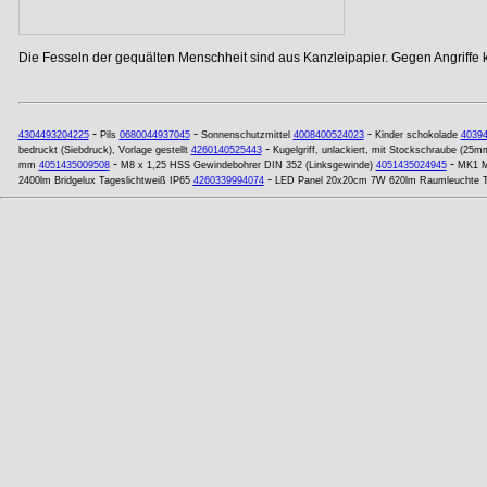
Die Fesseln der gequälten Menschheit sind aus Kanzleipapier. Gegen Angriffe
-
-
-
4304493204225
Pils
0680044937045
Sonnenschutzmittel
4008400524023
Kinder schokolade
4039
-
bedruckt (Siebdruck), Vorlage gestellt
4260140525443
Kugelgriff, unlackiert, mit Stockschraube (25
-
-
mm
4051435009508
M8 x 1,25 HSS Gewindebohrer DIN 352 (Linksgewinde)
4051435024945
MK1 M
-
2400lm Bridgelux Tageslichtweiß IP65
4260339994074
LED Panel 20x20cm 7W 620lm Raumleuchte T