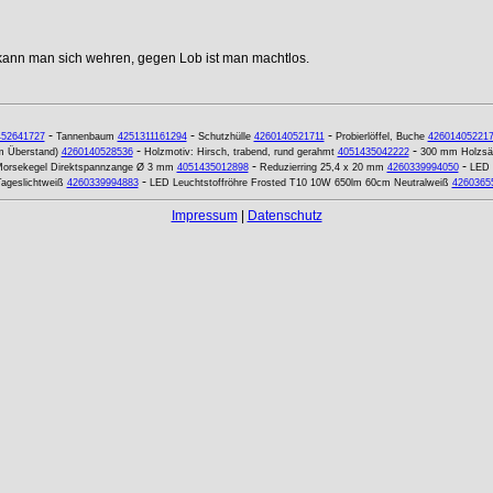
 kann man sich wehren, gegen Lob ist man machtlos.
-
-
-
452641727
Tannenbaum
4251311161294
Schutzhülle
4260140521711
Probierlöffel, Buche
42601405221
-
-
mm Überstand)
4260140528536
Holzmotiv: Hirsch, trabend, rund gerahmt
4051435042222
300 mm Holzsäg
-
-
orsekegel Direktspannzange Ø 3 mm
4051435012898
Reduzierring 25,4 x 20 mm
4260339994050
LED 
-
ageslichtweiß
4260339994883
LED Leuchtstoffröhre Frosted T10 10W 650lm 60cm Neutralweiß
4260365
Impressum
|
Datenschutz