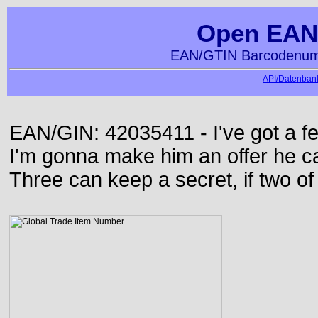
Open EAN
EAN/GTIN Barcodenumm
API/Datenbank
EAN/GIN: 42035411 - I've got a f
I'm gonna make him an offer he ca
Three can keep a secret, if two o