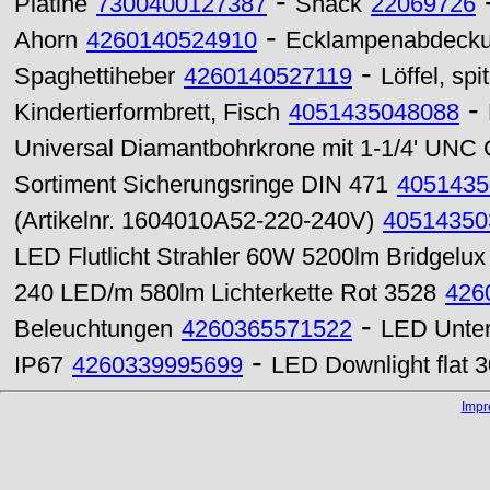
-
Platine
7300400127387
Snack
22069726
-
Ahorn
4260140524910
Ecklampenabdeckun
-
Spaghettiheber
4260140527119
Löffel, spi
-
Kindertierformbrett, Fisch
4051435048088
Universal Diamantbohrkrone mit 1-1/4' UNC
Sortiment Sicherungsringe DIN 471
4051435
(Artikelnr. 1604010A52-220-240V)
40514350
LED Flutlicht Strahler 60W 5200lm Bridgelux
240 LED/m 580lm Lichterkette Rot 3528
426
-
Beleuchtungen
4260365571522
LED Unte
-
IP67
4260339995699
LED Downlight flat
Imp