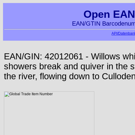
Open EAN
EAN/GTIN Barcodenumm
API/Datenbank
EAN/GIN: 42012061 - Willows whi
showers break and quiver in the s
the river, flowing down to Culloden