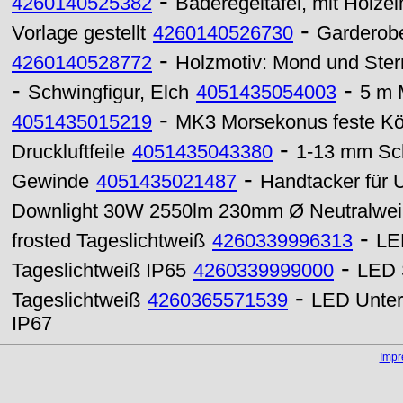
-
4260140525382
Baderegeltafel, mit Holze
-
Vorlage gestellt
4260140526730
Garderobe
-
4260140528772
Holzmotiv: Mond und Stern
-
-
Schwingfigur, Elch
4051435054003
5 m 
-
4051435015219
MK3 Morsekonus feste Kö
-
Druckluftfeile
4051435043380
1-13 mm Sch
-
Gewinde
4051435021487
Handtacker für
Downlight 30W 2550lm 230mm Ø Neutralwe
-
frosted Tageslichtweiß
4260339996313
LE
-
Tageslichtweiß IP65
4260339999000
LED 
-
Tageslichtweiß
4260365571539
LED Unter
IP67
Imp