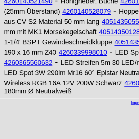
-
4260140521490
Honigheber, Buche
42601
-
(25mm Überstand)
4260140528079
Hoppel
aus CV-S2 Material 50 mm lang
4051435055
mm mit MK1 Morsekegelschaft
4051435012
1-1/4' BSPT Gewindeschneidkluppe
405143
-
190 x 16 mm Z40
4260339998010
LED Sp
-
4260365560632
LED Streifen 5m 30 LED/m
LED Spot 3W 290lm Mr16 60° Epistar Neutra
Wireless RGB 16A 12V 200W Schwarz
426
180mm Ø Neutralweiß
Imp