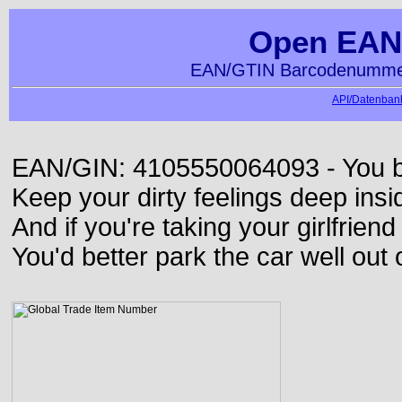
Open EAN
EAN/GTIN Barcodenummer
API/Datenbank
EAN/GIN: 4105550064093 - You bett
Keep your dirty feelings deep insi
And if you're taking your girlfriend
You'd better park the car well out 