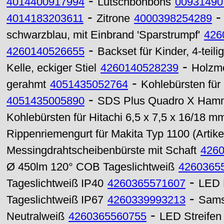
-
4014400917994
Lutschbonbons
00931490
-
4014183203611
Zitrone
4000398254289
schwarzblau, mit Einbrand 'Sparstrumpf'
426
-
4260140526655
Backset für Kinder, 4-teilig
-
Kelle, eckiger Stiel
4260140528239
Holzmo
-
gerahmt
4051435052764
Kohlebürsten für 
-
4051435005890
SDS Plus Quadro X Hamm
Kohlebürsten für Hitachi 6,5 x 7,5 x 16/18 mm
Rippenriemengurt für Makita Typ 1100 (Artike
Messingdrahtscheibenbürste mit Schaft
426
Ø 450lm 120° COB Tageslichtweiß
4260365
-
Tageslichtweiß IP40
4260365571607
LED 
-
Tageslichtweiß IP67
4260339993213
Sams
-
Neutralweiß
4260365560755
LED Streifen