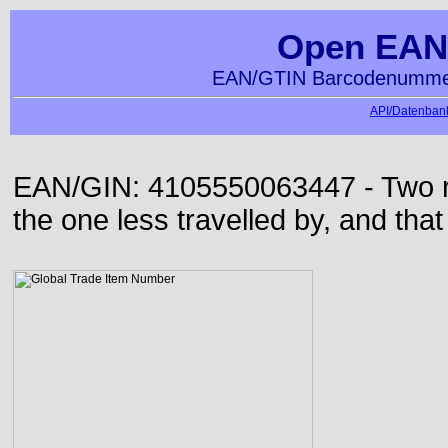
Open EAN
EAN/GTIN Barcodenummer
API/Datenbank
EAN/GIN: 4105550063447 - Two roa
the one less travelled by, and that