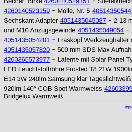
-
Becher, Birke
4260140529151
Stiefelknech
-
4260140523159
Molle, Nr. 5
40514350544
-
Sechskant Adapter
4051435045087
2-13 m
-
und M10 Anzugsgewinde
4051435049054
-
4051435054201
Fräskopf Werkzeughalter
-
4051435057820
500 mm SDS Max Aufnahme
-
4260365573977
Laterne mit Solar Panel 
LED Leuchtstoffröhre Frosted T8 21W 1900l
E14 3W 240lm Samsung klar Tageslichtweiß
920lm 140° COB Spot Warmweiss
4260339
Bridgelux Warmweiß
Imp