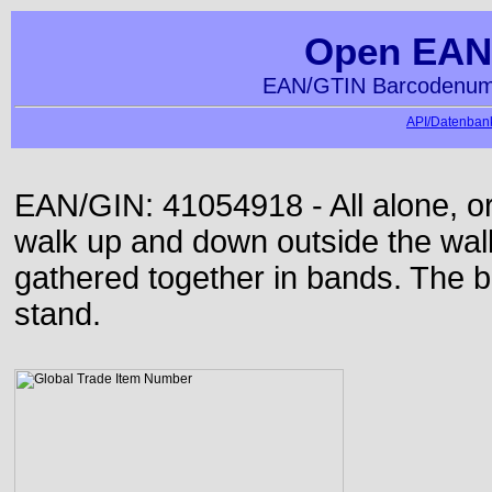
Open EAN
EAN/GTIN Barcodenumm
API/Datenbank
EAN/GIN: 41054918 - All alone, or
walk up and down outside the wa
gathered together in bands. The b
stand.