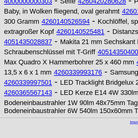
-
-
4000000000303
Seife
4260420280628
P
Baby, in Wolken fliegend, oval gerahmt
4260
-
300 Gramm
4260140526594
Kochlöffel, sp
-
extragroßer Kopf
4260140525481
Distanzs
-
4051435028837
Makita 21 mm Sechskant 
Schraubenschlüssel mit T-Griff
4051435040
Max Quadro X Hammerbohrer 25 x 460 mm
-
13,5 x 6 x 1 mm
4260339993176
Samsung
-
4260339997501
LED Tracklight Bridgel
-
4260365567143
LED Kerze E14 4W 330lm 
Bodeneinbaustrahler 1W 90lm 48x75mm Tage
Bodeneinbaustrahler 6W 540lm 150x60mm Ta
Imp