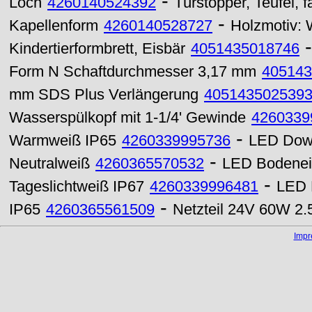
-
Loch
4260140524392
Türstopper, Teufel, f
-
Kapellenform
4260140528727
Holzmotiv:
Kindertierformbrett, Eisbär
4051435018746
Form N Schaftdurchmesser 3,17 mm
405143
mm SDS Plus Verlängerung
405143502539
Wasserspülkopf mit 1-1/4' Gewinde
4260339
-
Warmweiß IP65
4260339995736
LED Down
-
Neutralweiß
4260365570532
LED Bodenei
-
Tageslichtweiß IP67
4260339996481
LED 
-
IP65
4260365561509
Netzteil 24V 60W 2.
Imp