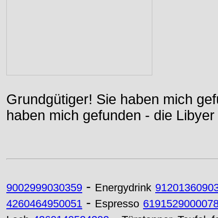
Grundgütiger! Sie haben mich gefu
haben mich gefunden - die Libyer 
-
9002999030359
Energydrink
9120136090
-
4260464950051
Espresso
619152900007