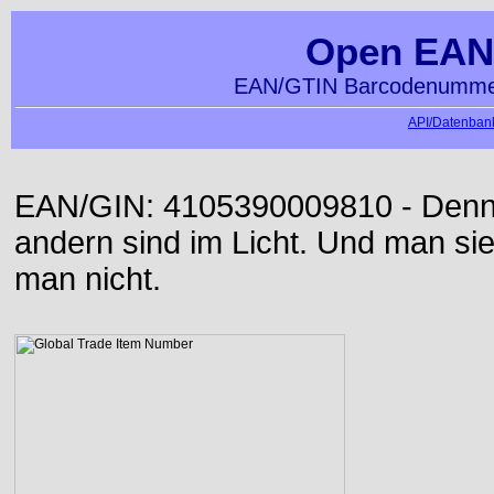
Open EAN
EAN/GTIN Barcodenummer
API/Datenbank
EAN/GIN: 4105390009810 - Denn d
andern sind im Licht. Und man sieh
man nicht.