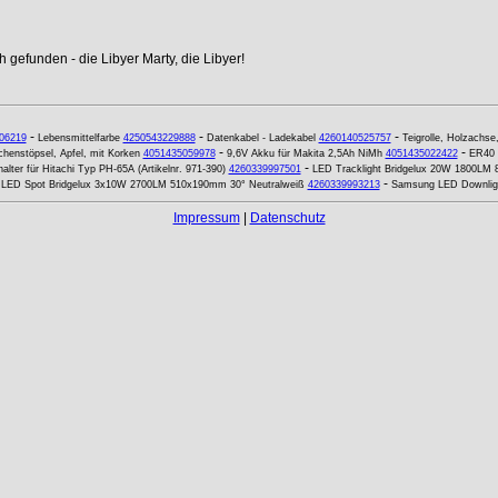
 gefunden - die Libyer Marty, die Libyer!
-
-
-
06219
Lebensmittelfarbe
4250543229888
Datenkabel - Ladekabel
4260140525757
Teigrolle, Holzachse
-
-
chenstöpsel, Apfel, mit Korken
4051435059978
9,6V Akku für Makita 2,5Ah NiMh
4051435022422
ER40 
-
alter für Hitachi Typ PH-65A (Artikelnr. 971-390)
4260339997501
LED Tracklight Bridgelux 20W 1800L
-
-
LED Spot Bridgelux 3x10W 2700LM 510x190mm 30° Neutralweiß
4260339993213
Samsung LED Downlig
Impressum
|
Datenschutz