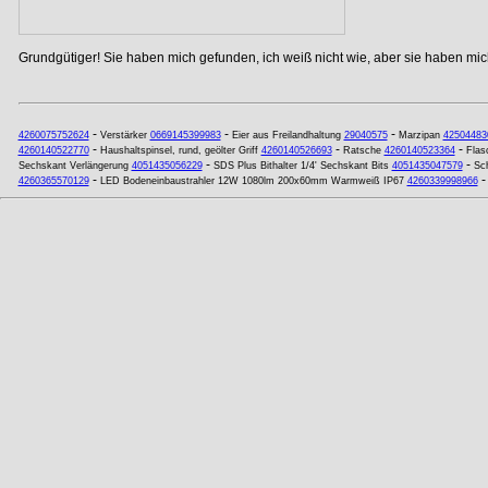
Grundgütiger! Sie haben mich gefunden, ich weiß nicht wie, aber sie haben mich
-
-
-
4260075752624
Verstärker
0669145399983
Eier aus Freilandhaltung
29040575
Marzipan
42504483
-
-
-
4260140522770
Haushaltspinsel, rund, geölter Griff
4260140526693
Ratsche
4260140523364
Flas
-
-
Sechskant Verlängerung
4051435056229
SDS Plus Bithalter 1/4' Sechskant Bits
4051435047579
Sch
-
4260365570129
LED Bodeneinbaustrahler 12W 1080lm 200x60mm Warmweiß IP67
4260339998966