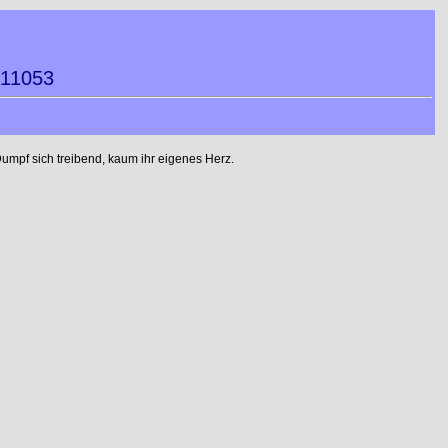
011053
umpf sich treibend, kaum ihr eigenes Herz.