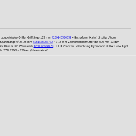
-
, abgewinkelte Griffe, Grifflänge 125 mm
4260140520653
Butterform 'Hahn', 2-teilig, Ahorn
-
Spannzange Ø 24-25 mm
4051435054782
3-16 mm Zahnkranzbohrfutter mit 500 mm 13 mm
-
M 88x189mm 30° Warmweiß
4260365568478
LED Pflanzen Beleuchtung Hydroponic 300W Grow Light
ht 25W 2200lm 230mm Ø Neutralweiß