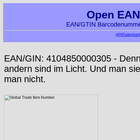
Open EAN
EAN/GTIN Barcodenummer
API/Datenbank
EAN/GIN: 4104850000305 - Denn d
andern sind im Licht. Und man sieh
man nicht.