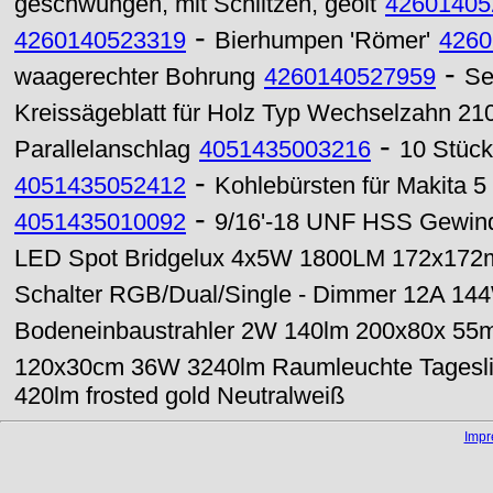
geschwungen, mit Schlitzen, geölt
42601405
-
4260140523319
Bierhumpen 'Römer'
4260
-
waagerechter Bohrung
4260140527959
Se
Kreissägeblatt für Holz Typ Wechselzahn 2
-
Parallelanschlag
4051435003216
10 Stück
-
4051435052412
Kohlebürsten für Makita 5
-
4051435010092
9/16'-18 UNF HSS Gewind
LED Spot Bridgelux 4x5W 1800LM 172x172m
Schalter RGB/Dual/Single - Dimmer 12A 1
Bodeneinbaustrahler 2W 140lm 200x80x 5
120x30cm 36W 3240lm Raumleuchte Tagesli
420lm frosted gold Neutralweiß
Imp