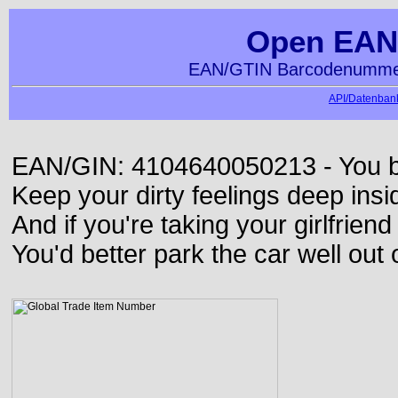
Open EAN
EAN/GTIN Barcodenummer
API/Datenbank
EAN/GIN: 4104640050213 - You bett
Keep your dirty feelings deep insi
And if you're taking your girlfriend
You'd better park the car well out 