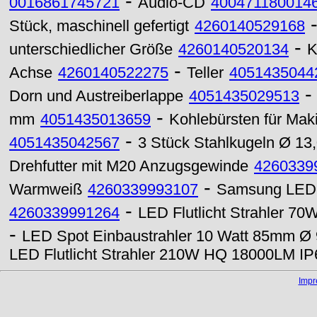
-
0016861745721
Audio-CD
400471180014
Stück, maschinell gefertigt
4260140529168
-
unterschiedlicher Größe
4260140520134
K
-
Achse
4260140522275
Teller
4051435044
Dorn und Austreiberlappe
4051435029513
-
mm
4051435013659
Kohlebürsten für Maki
-
4051435042567
3 Stück Stahlkugeln Ø 1
Drehfutter mit M20 Anzugsgewinde
4260339
-
Warmweiß
4260339993107
Samsung LED 
-
4260339991264
LED Flutlicht Strahler 70
-
LED Spot Einbaustrahler 10 Watt 85mm Ø
LED Flutlicht Strahler 210W HQ 18000LM I
Imp