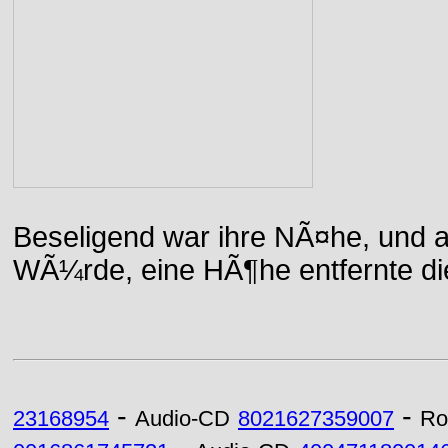
Beseligend war ihre NÃ¤he, und a
WÃ¼rde, eine HÃ¶he entfernte die 
-
-
23168954
Audio-CD
8021627359007
Ro