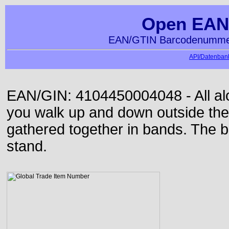
Open EAN
EAN/GTIN Barcodenummer
API/Datenbank
EAN/GIN: 4104450004048 - All alon
you walk up and down outside th
gathered together in bands. The b
stand.