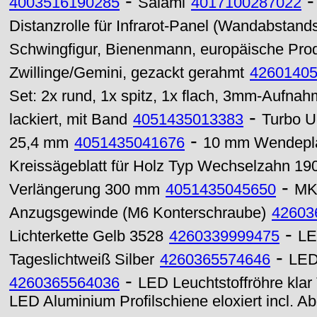
-
4003516190285
Salami
4017100287022
Distanzrolle für Infrarot-Panel (Wandabstan
Schwingfigur, Bienenmann, europäische Pro
Zwillinge/Gemini, gezackt gerahmt
4260140
Set: 2x rund, 1x spitz, 1x flach, 3mm-Aufna
-
lackiert, mit Band
4051435013383
Turbo U
-
25,4 mm
4051435041676
10 mm Wendeplat
Kreissägeblatt für Holz Typ Wechselzahn 1
-
Verlängerung 300 mm
4051435045650
MK
Anzugsgewinde (M6 Konterschraube)
42603
-
Lichterkette Gelb 3528
4260339999475
LE
-
Tageslichtweiß Silber
4260365574646
LED
-
4260365564036
LED Leuchtstoffröhre kl
LED Aluminium Profilschiene eloxiert incl. 