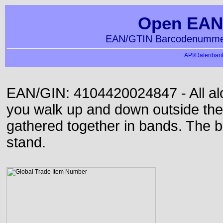
Open EAN
EAN/GTIN Barcodenummer
API/Datenbank
EAN/GIN: 4104420024847 - All alon
you walk up and down outside th
gathered together in bands. The b
stand.