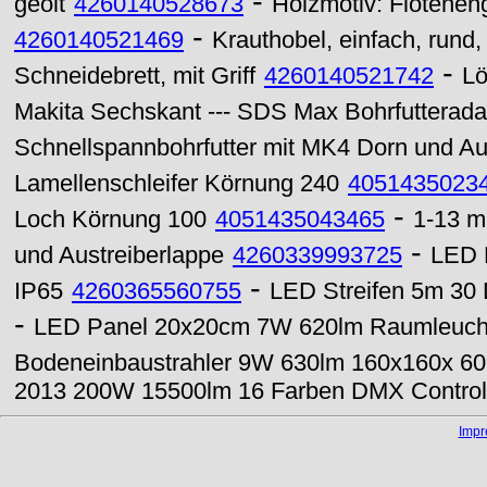
-
geölt
4260140528673
Holzmotiv: Flötenen
-
4260140521469
Krauthobel, einfach, rund
-
Schneidebrett, mit Griff
4260140521742
Lö
Makita Sechskant --- SDS Max Bohrfutterada
Schnellspannbohrfutter mit MK4 Dorn und Au
Lamellenschleifer Körnung 240
4051435023
-
Loch Körnung 100
4051435043465
1-13 m
-
und Austreiberlappe
4260339993725
LED 
-
IP65
4260365560755
LED Streifen 5m 30 
-
LED Panel 20x20cm 7W 620lm Raumleucht
Bodeneinbaustrahler 9W 630lm 160x160x 
2013 200W 15500lm 16 Farben DMX Controll
Imp