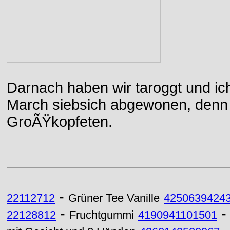
Darnach haben wir taroggt und ic
March siebsich abgewonen, denn d
GroÃŸkopfeten.
-
22112712
Grüner Tee Vanille
4250639424
-
22128812
Fruchtgummi
4190941101501