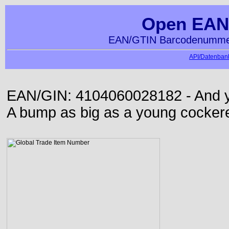
Open EAN
EAN/GTIN Barcodenummer
API/Datenbank
EAN/GIN: 4104060028182 - And yet
A bump as big as a young cockere