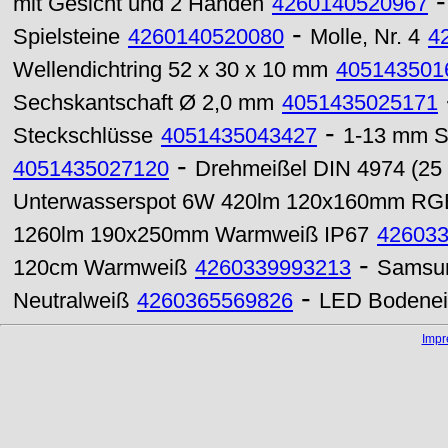
mit Gesicht und 2 Händen
4260140520967
-
Spielsteine
4260140520080
Molle, Nr. 4
4
Wellendichtring 52 x 30 x 10 mm
405143501
Sechskantschaft Ø 2,0 mm
4051435025171
-
Steckschlüsse
4051435043427
1-13 mm Sc
-
4051435027120
Drehmeißel DIN 4974 (25
Unterwasserspot 6W 420lm 120x160mm RG
1260lm 190x250mm Warmweiß IP67
42603
-
120cm Warmweiß
4260339993213
Samsun
-
Neutralweiß
4260365569826
LED Bodenei
Imp