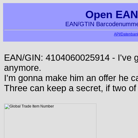
Open EAN
EAN/GTIN Barcodenummer
API/Datenbank
EAN/GIN: 4104060025914 - I've go
anymore.
I'm gonna make him an offer he ca
Three can keep a secret, if two o