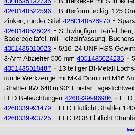
-
4008535132735
Butterkekse mit Schokola
-
4260140522596
Butterform, eckig, 125 Gr
-
Zinken, runder Stiel
4260140528970
Spars
-
4260140528024
Schwingfigur, Teufelchen,
Baderegeltafel, mit Holzeinfassung, Buchensp
-
4051435010023
5/16'-24 UNF HSS Gewind
-
3-Arm Abzieher 500 mm
4051435024235
5
-
4051435018487
13 teiliger BI-Metall Loch
runde Werkzeuge mit MK4 Dorn und M16 A
Strahler 9W 640lm 90° Epistar Tageslichtwei
-
LED Beleuchtungen
4260339996986
LED 
-
4260339991479
LED Flutlicht Strahler 12
-
4260339993725
LED RGB Flutlicht Strahl
Imp