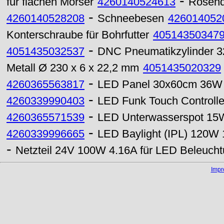
-
für flachen Mörser
4260140524613
Rosenq
-
4260140528208
Schneebesen
426014052
Konterschraube für Bohrfutter
40514350347
-
4051435032537
DNC Pneumatikzylinder 
Metall Ø 230 x 6 x 22,2 mm
4051435020329
-
4260365563817
LED Panel 30x60cm 36W 
-
4260339990403
LED Funk Touch Controll
-
4260365571539
LED Unterwasserspot 15
-
4260339996665
LED Baylight (IPL) 120W 
-
Netzteil 24V 100W 4.16A für LED Beleuch
Imp