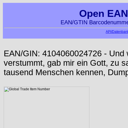
Open EAN
EAN/GTIN Barcodenummer
API/Datenbank
EAN/GIN: 4104060024726 - Und w
verstummt, gab mir ein Gott, zu sa
tausend Menschen kennen, Dumpf 