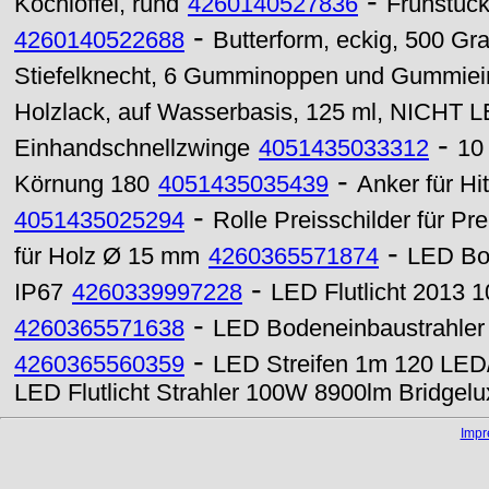
-
Kochlöffel, rund
4260140527836
Frühstück
-
4260140522688
Butterform, eckig, 500 G
Stiefelknecht, 6 Gumminoppen und Gummieinl
Holzlack, auf Wasserbasis, 125 ml, NIC
-
Einhandschnellzwinge
4051435033312
10 
-
Körnung 180
4051435035439
Anker für H
-
4051435025294
Rolle Preisschilder für Pr
-
für Holz Ø 15 mm
4260365571874
LED Bo
-
IP67
4260339997228
LED Flutlicht 2013 
-
4260365571638
LED Bodeneinbaustrahle
-
4260365560359
LED Streifen 1m 120 LED/
LED Flutlicht Strahler 100W 8900lm Bridgelu
Imp