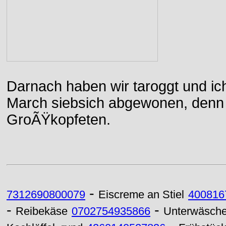
Darnach haben wir taroggt und ic
March siebsich abgewonen, denn d
GroÃŸkopfeten.
-
7312690800079
Eiscreme an Stiel
400816
-
-
Reibekäse
0702754935866
Unterwäsch