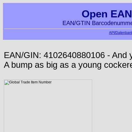
Open EAN
EAN/GTIN Barcodenummer
API/Datenbank
EAN/GIN: 4102640880106 - And yet
A bump as big as a young cockere