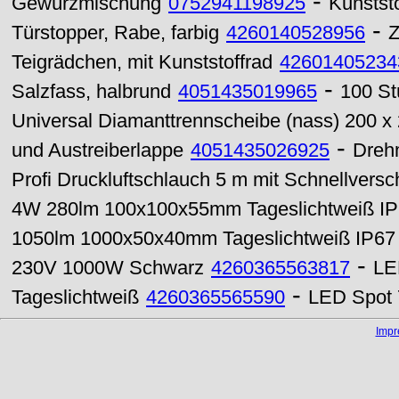
-
Gewürzmischung
0752941198925
Kunstst
-
Türstopper, Rabe, farbig
4260140528956
Z
Teigrädchen, mit Kunststoffrad
42601405234
-
Salzfass, halbrund
4051435019965
100 St
Universal Diamanttrennscheibe (nass) 200 x
-
und Austreiberlappe
4051435026925
Dreh
Profi Druckluftschlauch 5 m mit Schnellversc
4W 280lm 100x100x55mm Tageslichtweiß I
1050lm 1000x50x40mm Tageslichtweiß IP67
-
230V 1000W Schwarz
4260365563817
LE
-
Tageslichtweiß
4260365565590
LED Spot 
Imp