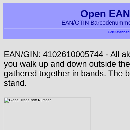
Open EAN
EAN/GTIN Barcodenummer
API/Datenbank
EAN/GIN: 4102610005744 - All alon
you walk up and down outside th
gathered together in bands. The b
stand.