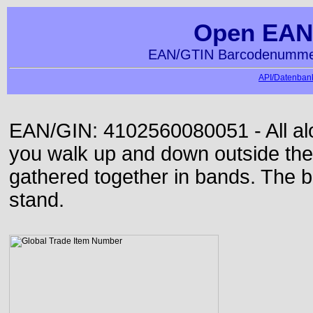
Open EAN
EAN/GTIN Barcodenummer
API/Datenbank
EAN/GIN: 4102560080051 - All alon
you walk up and down outside th
gathered together in bands. The b
stand.