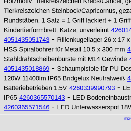
Holzmotiv: Tierkreiszeichen Krebs/Cancer, g
Tierkreiszeichen Steinbock/Capricornus, gez
Rundstäben, 1 Satz = 1 Griff lackiert + 1 Griff
Kindertierformbrett, Katze, unverleimt
42601
-
4051435051743
Rillenkugellager 26 x 17
HSS Spiralbohrer für Metall 10,5 x 300 mm
4
Stahldrahtscheibenbürste mit M14 Gewinde
-
4051435018869
Schaumpistole für PU D
120W 11400lm IP65 Bridgelux Neutralweiß
4
-
Batteriebetrieben 1.5V
4260339990793
LE
-
IP65
4260365570143
LED Bodeneinbaust
-
4260365571546
LED Unterwasserspot 18
Imp