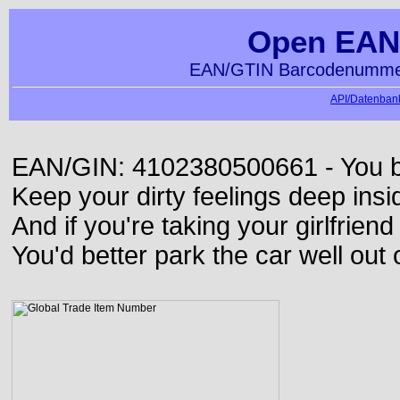
Open EAN
EAN/GTIN Barcodenummer
API/Datenbank
EAN/GIN: 4102380500661 - You bett
Keep your dirty feelings deep insi
And if you're taking your girlfriend
You'd better park the car well out 