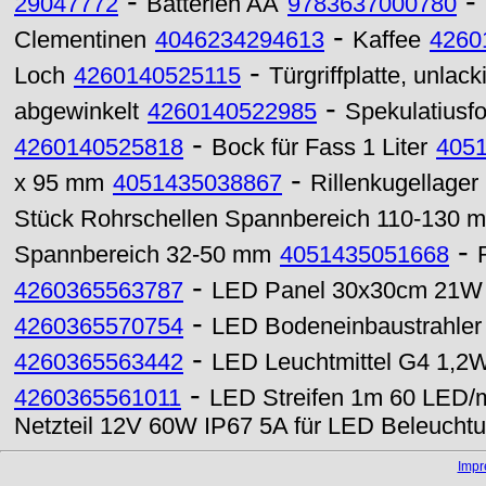
-
-
29047772
Batterien AA
9783637000780
-
Clementinen
4046234294613
Kaffee
4260
-
Loch
4260140525115
Türgriffplatte, unlac
-
abgewinkelt
4260140522985
Spekulatiusf
-
4260140525818
Bock für Fass 1 Liter
405
-
x 95 mm
4051435038867
Rillenkugellage
Stück Rohrschellen Spannbereich 110-130 
-
Spannbereich 32-50 mm
4051435051668
-
4260365563787
LED Panel 30x30cm 21W 
-
4260365570754
LED Bodeneinbaustrahler
-
4260365563442
LED Leuchtmittel G4 1,2W
-
4260365561011
LED Streifen 1m 60 LED/m
Netzteil 12V 60W IP67 5A für LED Beleucht
Imp