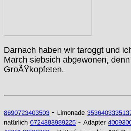
Darnach haben wir taroggt und ic
March siebsich abgewonen, denn d
GroÃŸkopfeten.
-
8690723403503
Limonade
353640333513
-
natürlich
0724383989225
Adapter
400930