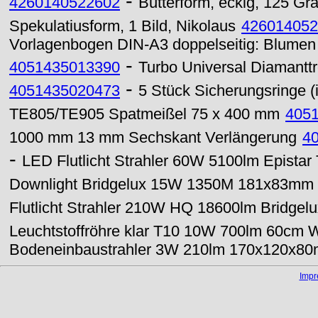
-
4260140522602
Butterform, eckig, 125 G
Spekulatiusform, 1 Bild, Nikolaus
426014052
Vorlagenbogen DIN-A3 doppelseitig: Blumen
-
4051435013390
Turbo Universal Diamantt
-
4051435020473
5 Stück Sicherungsringe 
TE805/TE905 Spatmeißel 75 x 400 mm
405
1000 mm 13 mm Sechskant Verlängerung
4
-
LED Flutlicht Strahler 60W 5100lm Epistar
Downlight Bridgelux 15W 1350M 181x83mm 
Flutlicht Strahler 210W HQ 18600lm Bridgel
Leuchtstoffröhre klar T10 10W 700lm 60cm
Bodeneinbaustrahler 3W 210lm 170x120x8
Imp