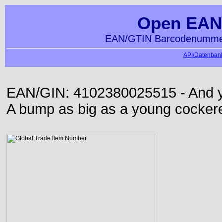
Open EAN
EAN/GTIN Barcodenummer
API/Datenbank
EAN/GIN: 4102380025515 - And yet
A bump as big as a young cockere