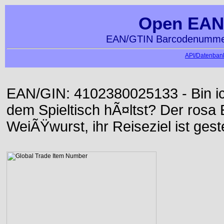
Open EAN
EAN/GTIN Barcodenummer
API/Datenbank
EAN/GIN: 4102380025133 - Bin ich
dem Spieltisch hÃ¤ltst? Der rosa E
WeiÃŸwurst, ihr Reiseziel ist gest