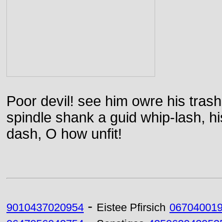
Poor devil! see him owre his trash
spindle shank a guid whip-lash, his 
dash, O how unfit!
-
9010437020954
Eistee Pfirsich
06704001