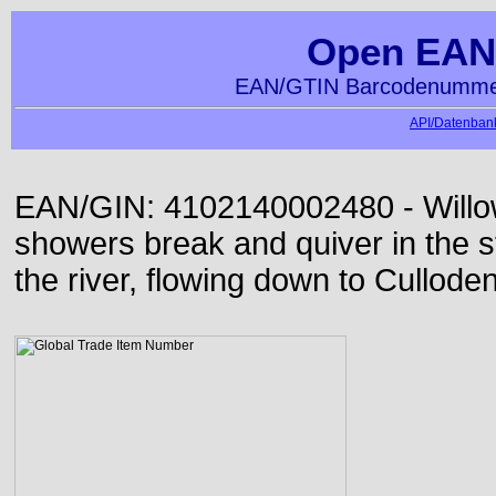
Open EAN
EAN/GTIN Barcodenummer
API/Datenbank
EAN/GIN: 4102140002480 - Willo
showers break and quiver in the s
the river, flowing down to Culloden