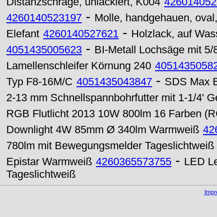
Distanzschräge, unlackiert, K004
426014052
-
4260140523197
Molle, handgehauen, oval, 
-
Elefant
4260140527621
Holzlack, auf W
-
4051435005623
BI-Metall Lochsäge mit 5
Lamellenschleifer Körnung 240
4051435058
-
Typ F8-16M/C
4051435043847
SDS Max Bo
2-13 mm Schnellspannbohrfutter mit 1-1/4' G
RGB Flutlicht 2013 10W 800lm 16 Farben (R
Downlight 4W 85mm Ø 340lm Warmweiß
42
780lm mit Bewegungsmelder Tageslichtweiß
-
Epistar Warmweiß
4260365573755
LED Le
Tageslichtweiß
Imp