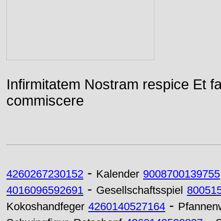
Infirmitatem Nostram respice E
commiscere
-
4260267230152
Kalender
9008700139755
-
4016096592691
Gesellschaftsspiel
80051
-
Kokoshandfeger
4260140527164
Pfannenw