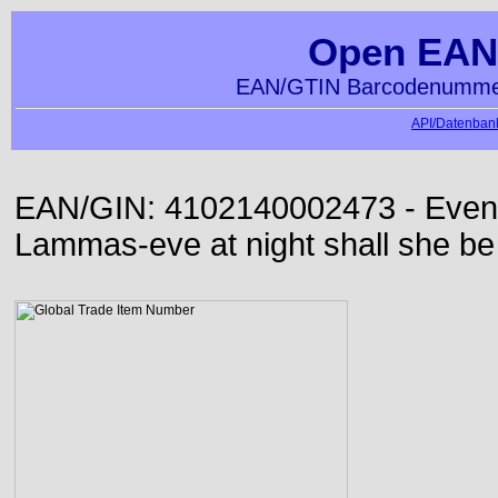
Open EAN
EAN/GTIN Barcodenummer
API/Datenbank
EAN/GIN: 4102140002473 - Even or
Lammas-eve at night shall she be