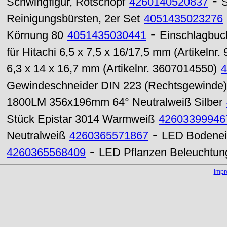
-
Schwingfigur, Rotschopf
4260140520837
S
Reinigungsbürsten, 2er Set
4051435023276
-
Körnung 80
4051435030441
Einschlagbuc
für Hitachi 6,5 x 7,5 x 16/17,5 mm (Artikelnr.
6,3 x 14 x 16,7 mm (Artikelnr. 3607014550)
4
Gewindeschneider DIN 223 (Rechtsgewinde)
1800LM 356x196mm 64° Neutralweiß Silber
Stück Epistar 3014 Warmweiß
42603399946
-
Neutralweiß
4260365571867
LED Bodenei
-
4260365568409
LED Pflanzen Beleuchtun
Imp