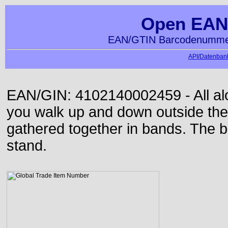
Open EAN
EAN/GTIN Barcodenummer
API/Datenbank
EAN/GIN: 4102140002459 - All alon
you walk up and down outside th
gathered together in bands. The b
stand.