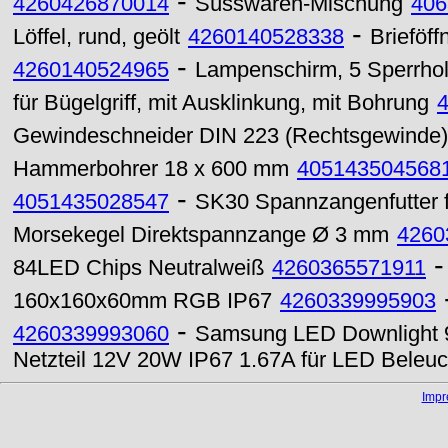
-
4260426870014
Süsswaren-Mischung
406
-
Löffel, rund, geölt
4260140528338
Brieföff
-
4260140524965
Lampenschirm, 5 Sperrholz
für Bügelgriff, mit Ausklinkung, mit Bohrung
Gewindeschneider DIN 223 (Rechtsgewinde)
Hammerbohrer 18 x 600 mm
405143504568
-
4051435028547
SK30 Spannzangenfutter 
Morsekegel Direktspannzange Ø 3 mm
4260
84LED Chips Neutralweiß
4260365571911
160x160x60mm RGB IP67
4260339995903
-
4260339993060
Samsung LED Downlight 
Netzteil 12V 20W IP67 1.67A für LED Beleu
Imp