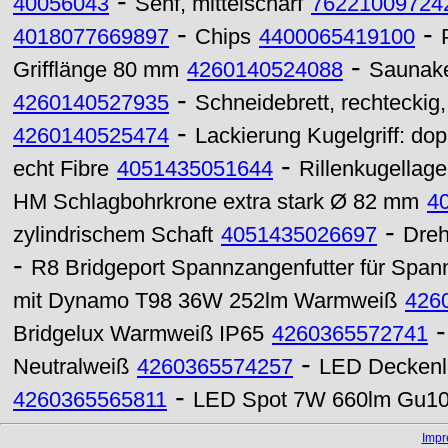
-
40056043
Senf, mittelscharf
76221009724
-
-
4018077669897
Chips
4400065419100
-
Grifflänge 80 mm
4260140524088
Saunakel
-
4260140527935
Schneidebrett, rechtecki
-
4260140525474
Lackierung Kugelgriff: do
-
echt Fibre
4051435051644
Rillenkugellag
HM Schlagbohrkrone extra stark Ø 82 mm
4
-
zylindrischem Schaft
4051435026697
Dreh
-
R8 Bridgeport Spannzangenfutter für Spa
mit Dynamo T98 36W 252lm Warmweiß
426
Bridgelux Warmweiß IP65
4260365572741
-
Neutralweiß
4260365574257
LED Deckenl
-
4260365565811
LED Spot 7W 660lm Gu10 6
Imp