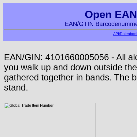
Open EAN
EAN/GTIN Barcodenummer
API/Datenbank
EAN/GIN: 4101660005056 - All alon
you walk up and down outside th
gathered together in bands. The b
stand.