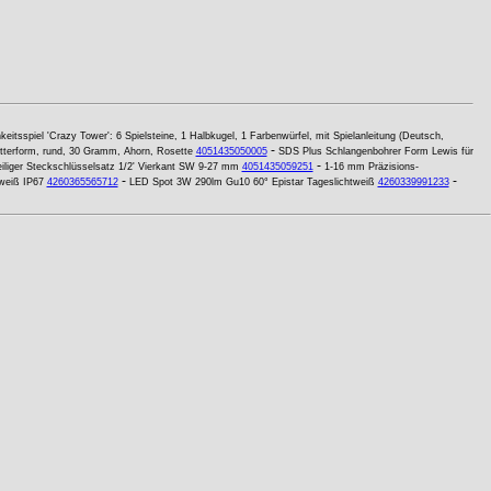
keitsspiel 'Crazy Tower': 6 Spielsteine, 1 Halbkugel, 1 Farbenwürfel, mit Spielanleitung (Deutsch,
-
tterform, rund, 30 Gramm, Ahorn, Rosette
4051435050005
SDS Plus Schlangenbohrer Form Lewis für
-
eiliger Steckschlüsselsatz 1/2' Vierkant SW 9-27 mm
4051435059251
1-16 mm Präzisions-
-
-
weiß IP67
4260365565712
LED Spot 3W 290lm Gu10 60° Epistar Tageslichtweiß
4260339991233