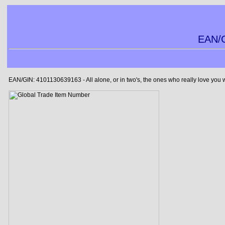
EAN/G
EAN/GIN: 4101130639163 - All alone, or in two's, the ones who really love you