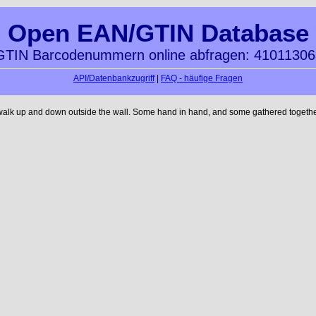
Open EAN/GTIN Database
TIN Barcodenummern online abfragen: 4101130
API/Datenbankzugriff
|
FAQ - häufige Fragen
 walk up and down outside the wall. Some hand in hand, and some gathered together