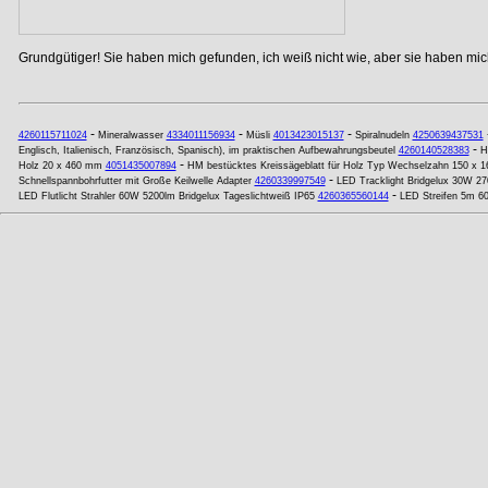
Grundgütiger! Sie haben mich gefunden, ich weiß nicht wie, aber sie haben mich
-
-
-
4260115711024
Mineralwasser
4334011156934
Müsli
4013423015137
Spiralnudeln
4250639437531
-
Englisch, Italienisch, Französisch, Spanisch), im praktischen Aufbewahrungsbeutel
4260140528383
H
-
Holz 20 x 460 mm
4051435007894
HM bestücktes Kreissägeblatt für Holz Typ Wechselzahn 150 x 
-
Schnellspannbohrfutter mit Große Keilwelle Adapter
4260339997549
LED Tracklight Bridgelux 30W 
-
LED Flutlicht Strahler 60W 5200lm Bridgelux Tageslichtweiß IP65
4260365560144
LED Streifen 5m 60