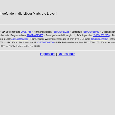
 gefunden - die Libyer Marty, die Libyer!
-
-
-
-
SD Speicherkarte
29067756
Hähnchenfleisch
4260140527225
Sattelzug
4260140526082
Geschicklich
-
-
olzmotiv: Bergahornblatt
4260140525405
Brandgefahrschild, englisch, 2-fach gebohrt
4260140522459
Bu
-
-
16 mm Z40
4051435057189
Flanschlager Wellendurchmesser 25 mm Typ UCFL205
4051435019262
10 t
-
2700LM 88x189mm 30° Neutralweiß
4260365569956
LED Bodeneinbaustrahler 3W 270lm 100x65mm Warm
 LED/m 150lm Lichterkette Rot 3528
Impressum
|
Datenschutz