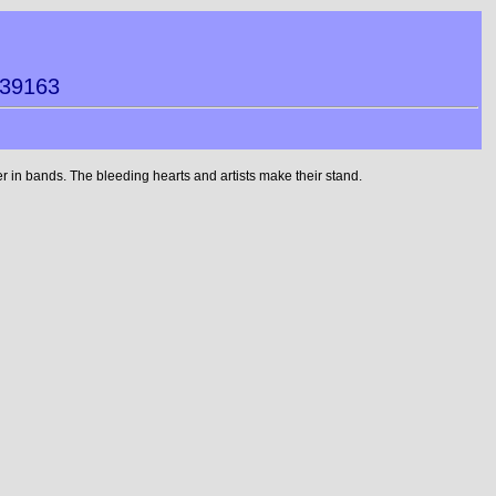
639163
 in bands. The bleeding hearts and artists make their stand.