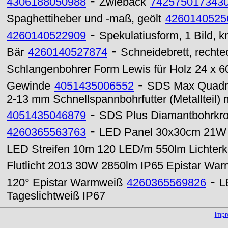
-
4306188050988
Zwieback
742575017343
Spaghettiheber und -maß, geölt
4260140525
-
4260140522909
Spekulatiusform, 1 Bild, 
-
Bär
4260140527874
Schneidebrett, rechtec
Schlangenbohrer Form Lewis für Holz 24 x 
-
Gewinde
4051435006552
SDS Max Quadr
2-13 mm Schnellspannbohrfutter (Metalltei
-
4051435046879
SDS Plus Diamantbohrkr
-
4260365563763
LED Panel 30x30cm 21W
LED Streifen 10m 120 LED/m 550lm Lichter
Flutlicht 2013 30W 2850lm IP65 Epistar Wa
-
120° Epistar Warmweiß
4260365569826
L
Tageslichtweiß IP67
Imp