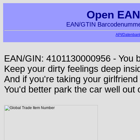
Open EAN
EAN/GTIN Barcodenummer
API/Datenbank
EAN/GIN: 4101130000956 - You bett
Keep your dirty feelings deep insi
And if you're taking your girlfriend
You'd better park the car well out 