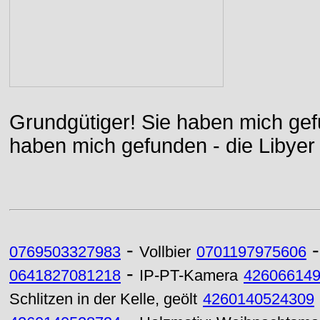
Grundgütiger! Sie haben mich gefu
haben mich gefunden - die Libyer 
-
0769503327983
Vollbier
0701197975606
-
0641827081218
IP-PT-Kamera
42606614
Schlitzen in der Kelle, geölt
4260140524309