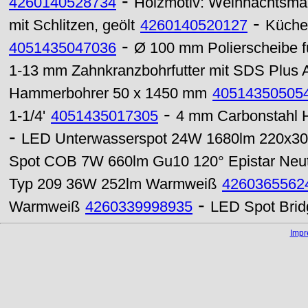
-
4260140528734
Holzmotiv: Weihnachtsma
-
mit Schlitzen, geölt
4260140520127
Küchen
-
4051435047036
Ø 100 mm Polierscheibe f
1-13 mm Zahnkranzbohrfutter mit SDS Plus 
Hammerbohrer 50 x 1450 mm
40514350505
-
1-1/4'
4051435017305
4 mm Carbonstahl H
-
LED Unterwasserspot 24W 1680lm 220x30
Spot COB 7W 660lm Gu10 120° Epistar Neut
Typ 209 36W 252lm Warmweiß
4260365562
-
Warmweiß
4260339998935
LED Spot Bri
Imp