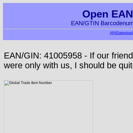
Open EAN
EAN/GTIN Barcodenumm
API/Datenbank
EAN/GIN: 41005958 - If our frie
were only with us, I should be qui