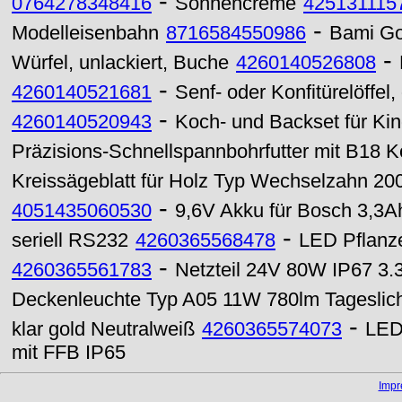
-
0764278348416
Sonnencreme
425131115
-
Modelleisenbahn
8716584550986
Bami G
-
Würfel, unlackiert, Buche
4260140526808
-
4260140521681
Senf- oder Konfitürelöffel,
-
4260140520943
Koch- und Backset für Kind
Präzisions-Schnellspannbohrfutter mit B18 
Kreissägeblatt für Holz Typ Wechselzahn 2
-
4051435060530
9,6V Akku für Bosch 3,3
-
seriell RS232
4260365568478
LED Pflanz
-
4260365561783
Netzteil 24V 80W IP67 3.
Deckenleuchte Typ A05 11W 780lm Tageslic
-
klar gold Neutralweiß
4260365574073
LED
mit FFB IP65
Imp