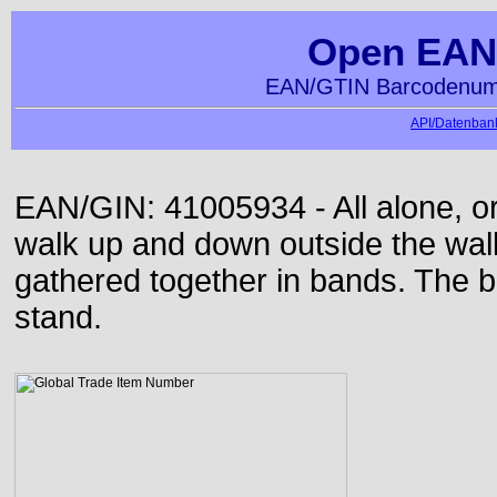
Open EAN
EAN/GTIN Barcodenumm
API/Datenbank
EAN/GIN: 41005934 - All alone, or
walk up and down outside the wa
gathered together in bands. The b
stand.