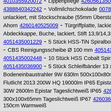
-
4010355920072
Lippenpflege
4260561350
-
4388840342242
Vollmilchschokolade
0078
unlackiert, mit Stockschraube (55mm Überst
-
Ahorn
4260140525009
Türgriffplatte, lac
Abdeckkappe, Buche, lackiert, Stift 13,9/14
-
4051435001229
5 Stück HSS-TiN Spiralbo
-
CBS Reinigungsscheibe Ø 100 mm
40514
-
4051435002448
10 Stück HSS Cobalt Spir
-
4051435036900
5 Stück Schleifbänder 13
Bodeneinbaustrahler 9W 630lm 500x100x80
Flutlicht 2013 200W HQ 19000lm IP65 Epis
30W 2600lm Epistar Tageslichtweiß IP65
42
300x100x65mm Tageslichtweiß IP67
426036
150cm Warmweiß