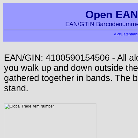
Open EAN
EAN/GTIN Barcodenummer
API/Datenbank
EAN/GIN: 4100590154506 - All alon
you walk up and down outside th
gathered together in bands. The b
stand.