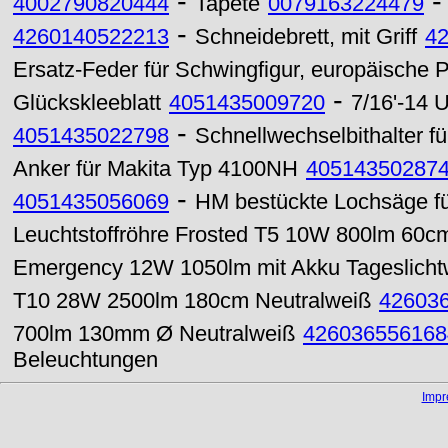
-
4002790820444
Tapete
0079163224479
-
4260140522213
Schneidebrett, mit Griff
4
Ersatz-Feder für Schwingfigur, europäische 
-
Glückskleeblatt
4051435009720
7/16'-14
-
4051435022798
Schnellwechselbithalter fü
Anker für Makita Typ 4100NH
40514350287
-
4051435056069
HM bestückte Lochsäge für
Leuchtstoffröhre Frosted T5 10W 800lm 60
Emergency 12W 1050lm mit Akku Tageslicht
T10 28W 2500lm 180cm Neutralweiß
42603
700lm 130mm Ø Neutralweiß
426036556168
Beleuchtungen
Imp