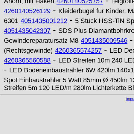
-
Ahorn, mit Haken
4260140525757
Teigrol
-
4260140526129
Kleiderbügel für Kinder, M
-
6301
4051435001212
5 Stück HSS-TiN Spi
-
4051435042307
SDS Plus Diamantbohrkr
Gewindereparatursatz M8
4051435009546
-
(Rechtsgewinde)
4260365574257
LED Dec
-
4260365560588
LED Streifen 10m 240 LED
-
LED Bodeneinbaustrahler 6W 420lm 140
Spot Einbaustrahler 5 Watt 85mm Ø 450lm 1
Streifen 5m 120 LED/m 280lm Lichterkette B
Imp