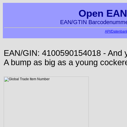
Open EAN
EAN/GTIN Barcodenummer
API/Datenbank
EAN/GIN: 4100590154018 - And yet
A bump as big as a young cockere