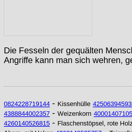
Die Fesseln der gequälten Mensch
Angriffe kann man sich wehren, g
-
0824228719144
Kissenhülle
42506394593
-
4388844002357
Weizenkorn
4000140710
-
4260140526815
Flaschenstöpsel, rote Hol