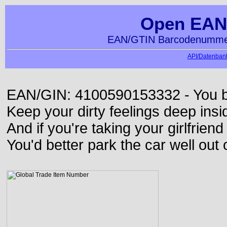
Open EAN
EAN/GTIN Barcodenummer
API/Datenbank
EAN/GIN: 4100590153332 - You bett
Keep your dirty feelings deep insi
And if you're taking your girlfriend
You'd better park the car well out 