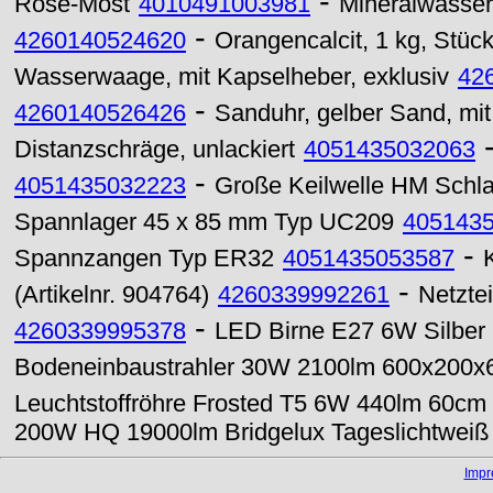
-
Rosé-Most
4010491003981
Mineralwasse
-
4260140524620
Orangencalcit, 1 kg, Stü
Wasserwaage, mit Kapselheber, exklusiv
42
-
4260140526426
Sanduhr, gelber Sand, mit 
Distanzschräge, unlackiert
4051435032063
-
4051435032223
Große Keilwelle HM Schla
Spannlager 45 x 85 mm Typ UC209
405143
-
Spannzangen Typ ER32
4051435053587
-
(Artikelnr. 904764)
4260339992261
Netzte
-
4260339995378
LED Birne E27 6W Silber
Bodeneinbaustrahler 30W 2100lm 600x200x
Leuchtstoffröhre Frosted T5 6W 440lm 60cm 
200W HQ 19000lm Bridgelux Tageslichtweiß
Imp