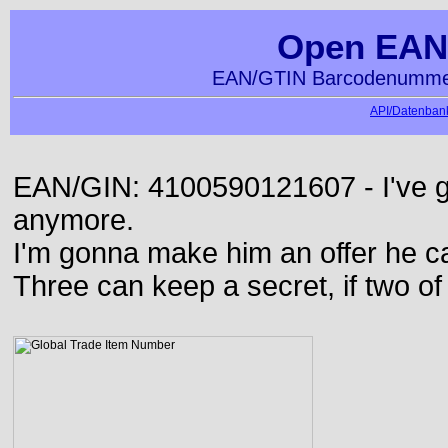
Open EAN
EAN/GTIN Barcodenummer
API/Datenbank
EAN/GIN: 4100590121607 - I've go
anymore.
I'm gonna make him an offer he ca
Three can keep a secret, if two o