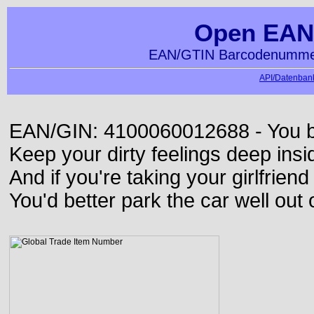
Open EAN
EAN/GTIN Barcodenummer
API/Datenbank
EAN/GIN: 4100060012688 - You bett
Keep your dirty feelings deep insi
And if you're taking your girlfriend
You'd better park the car well out 