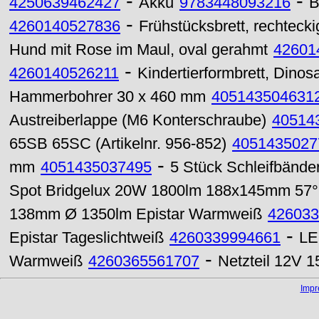
-
-
4250639462427
Akku
9783448093216
B
-
4260140527836
Frühstücksbrett, rechteck
Hund mit Rose im Maul, oval gerahmt
42601
-
4260140526211
Kindertierformbrett, Dinosa
Hammerbohrer 30 x 460 mm
405143504631
Austreiberlappe (M6 Konterschraube)
40514
65SB 65SC (Artikelnr. 956-852)
4051435027
-
mm
4051435037495
5 Stück Schleifbänd
Spot Bridgelux 20W 1800lm 188x145mm 57°
138mm Ø 1350lm Epistar Warmweiß
426033
-
Epistar Tageslichtweiß
4260339994661
LE
-
Warmweiß
4260365561707
Netzteil 12V 
Imp