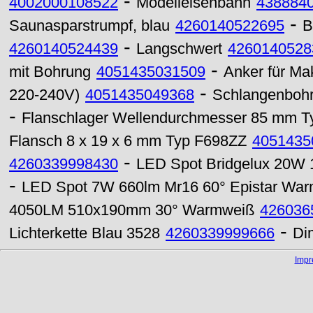
-
4002000108522
Modelleisenbahn
438884
-
Saunasparstrumpf, blau
4260140522695
B
-
4260140524439
Langschwert
4260140528
-
mit Bohrung
4051435031509
Anker für Ma
-
220-240V)
4051435049368
Schlangenbohr
-
Flanschlager Wellendurchmesser 85 mm 
Flansch 8 x 19 x 6 mm Typ F698ZZ
4051435
-
4260339998430
LED Spot Bridgelux 20W
-
LED Spot 7W 660lm Mr16 60° Epistar Wa
4050LM 510x190mm 30° Warmweiß
426036
-
Lichterkette Blau 3528
4260339999666
Di
Imp