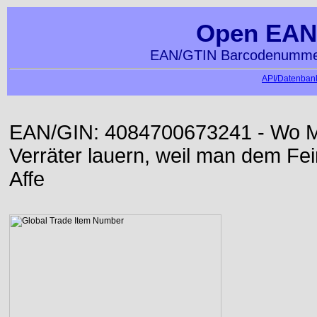
Open EAN
EAN/GTIN Barcodenummer
API/Datenbank
EAN/GIN: 4084700673241 - Wo Me
Verräter lauern, weil man dem Fei
Affe