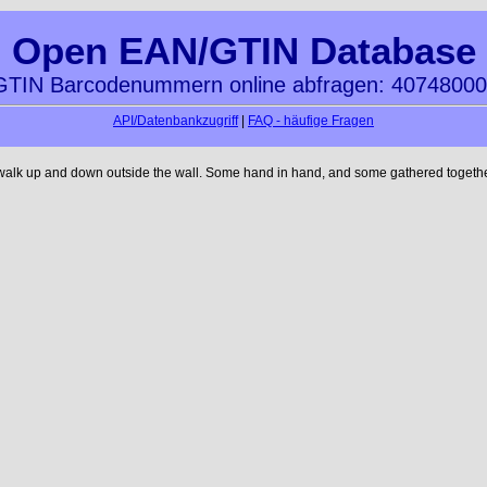
Open EAN/GTIN Database
TIN Barcodenummern online abfragen: 4074800
API/Datenbankzugriff
|
FAQ - häufige Fragen
 walk up and down outside the wall. Some hand in hand, and some gathered together