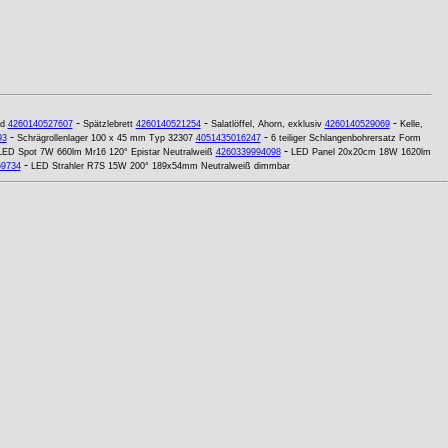
-
-
-
nd
4260140527607
Spätzlebrett
4260140521254
Salatlöffel, Ahorn, exklusiv
4260140529069
Kelle,
-
-
93
Schrägrollenlager 100 x 45 mm Typ 32307
4051435016247
6 teiliger Schlangenbohrersatz Form
-
LED Spot 7W 660lm Mr16 120° Epistar Neutralweiß
4260339994098
LED Panel 20x20cm 18W 1620lm
-
69734
LED Strahler R7S 15W 200° 189x54mm Neutralweiß dimmbar