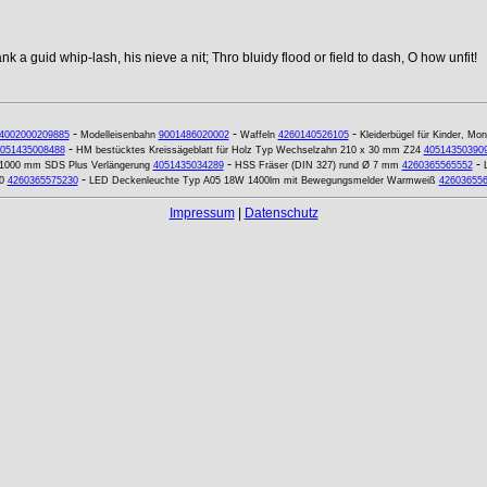
k a guid whip-lash, his nieve a nit; Thro bluidy flood or field to dash, O how unfit!
-
-
-
4002000209885
Modelleisenbahn
9001486020002
Waffeln
4260140526105
Kleiderbügel für Kinder, Mo
-
051435008488
HM bestücktes Kreissägeblatt für Holz Typ Wechselzahn 210 x 30 mm Z24
40514350390
-
-
t 1000 mm SDS Plus Verlängerung
4051435034289
HSS Fräser (DIN 327) rund Ø 7 mm
4260365565552
-
0
4260365575230
LED Deckenleuchte Typ A05 18W 1400lm mit Bewegungsmelder Warmweiß
42603655
Impressum
|
Datenschutz