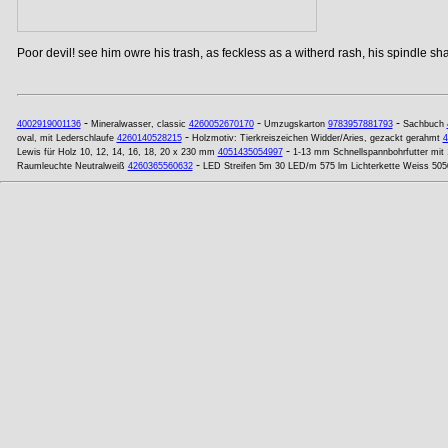
Poor devil! see him owre his trash, as feckless as a witherd rash, his spindle shan
-
-
-
4002919001136
Mineralwasser, classic
4260052670170
Umzugskarton
9783957881793
Sachbuch
-
oval, mit Lederschlaufe
4260140528215
Holzmotiv: Tierkreiszeichen Widder/Aries, gezackt gerahmt
4
-
Lewis für Holz 10, 12, 14, 16, 18, 20 x 230 mm
4051435054997
1-13 mm Schnellspannbohrfutter mi
-
Raumleuchte Neutralweiß
4260365560632
LED Streifen 5m 30 LED/m 575 lm Lichterkette Weiss 505