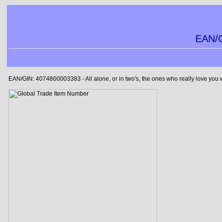
EAN/G
EAN/GIN: 4074800003383 - All alone, or in two's, the ones who really love you