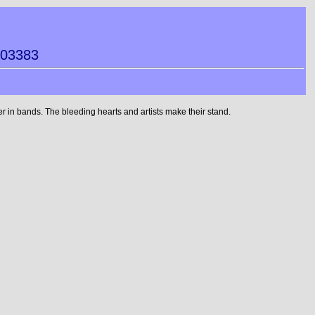
003383
 in bands. The bleeding hearts and artists make their stand.