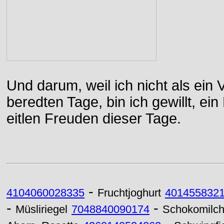
Und darum, weil ich nicht als ein 
beredten Tage, bin ich gewillt, e
eitlen Freuden dieser Tage.
-
4104060028335
Fruchtjoghurt
401455832
-
-
Müsliriegel
7048840090174
Schokomilc