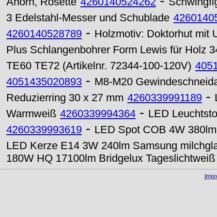
-
Ahorn, Rosette
4260140524262
Schwingfi
3 Edelstahl-Messer und Schublade
4260140
-
4260140528789
Holzmotiv: Doktorhut mit 
Plus Schlangenbohrer Form Lewis für Holz 
TE60 TE72 (Artikelnr. 72344-100-120V)
405
-
4051435020893
M8-M20 Gewindeschneidap
-
Reduzierring 30 x 27 mm
4260339991189
-
Warmweiß
4260339994364
LED Leuchtsto
-
4260339993619
LED Spot COB 4W 380lm M
LED Kerze E14 3W 240lm Samsung milchgla
180W HQ 17100lm Bridgelux Tageslichtweiß
Imp