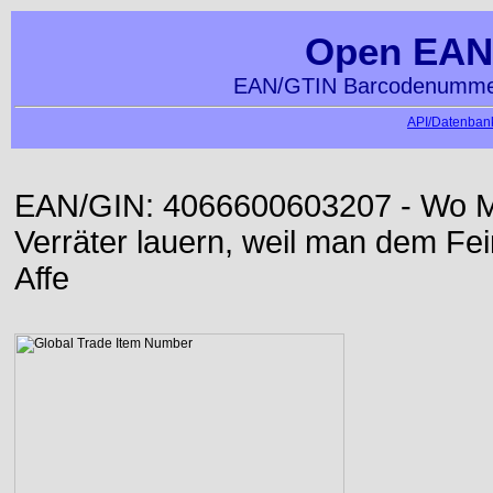
Open EAN
EAN/GTIN Barcodenummer
API/Datenbank
EAN/GIN: 4066600603207 - Wo Me
Verräter lauern, weil man dem Fei
Affe