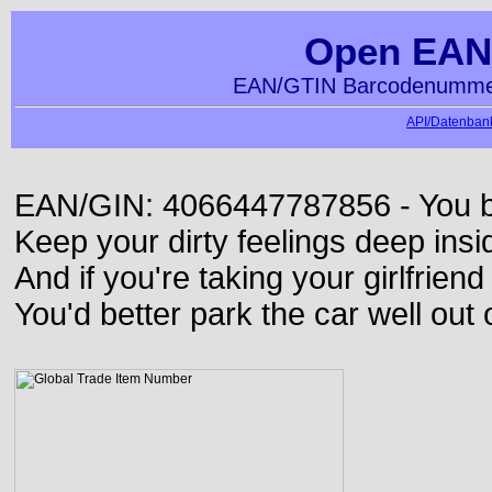
Open EAN
EAN/GTIN Barcodenummer
API/Datenbank
EAN/GIN: 4066447787856 - You bett
Keep your dirty feelings deep insi
And if you're taking your girlfriend
You'd better park the car well out 