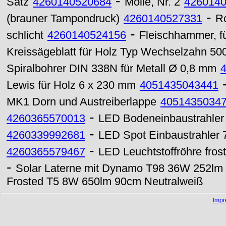
-
Satz
4260140520684
Molle, Nr. 2
426014
-
(brauner Tampondruck)
4260140527331
Ro
-
schlicht
4260140524156
Fleischhammer, f
Kreissägeblatt für Holz Typ Wechselzahn 5
Spiralbohrer DIN 338N für Metall Ø 0,8 mm
Lewis für Holz 6 x 230 mm
4051435043441
MK1 Dorn und Austreiberlappe
4051435034
-
4260365570013
LED Bodeneinbaustrahler
-
4260339992681
LED Spot Einbaustrahler
-
4260365579467
LED Leuchtstoffröhre fro
-
Solar Laterne mit Dynamo T98 36W 252l
Frosted T5 8W 650lm 90cm Neutralweiß
Imp